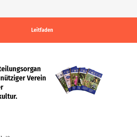
Leitfaden
itteilungsorgan
nütziger Verein
er
ultur.