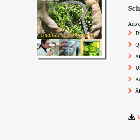
Sch
Aus 
D
Qu
A
U
A
Ä