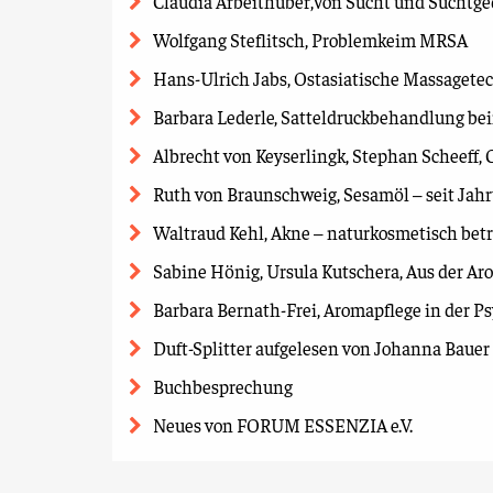
Claudia Arbeithuber,Von Sucht und Suchtge
Wolfgang Steflitsch, Problemkeim MRSA
Hans-Ulrich Jabs, Ostasiatische Massagete
Barbara Lederle, Satteldruckbehandlung be
Albrecht von Keyserlingk, Stephan Scheeff,
Ruth von Braunschweig, Sesamöl – seit Jah
Waltraud Kehl, Akne – naturkosmetisch bet
Sabine Hönig, Ursula Kutschera, Aus der 
Barbara Bernath-Frei, Aromapflege in der Ps
Duft-Splitter aufgelesen von Johanna Bauer
Buchbesprechung
Neues von FORUM ESSENZIA e.V.