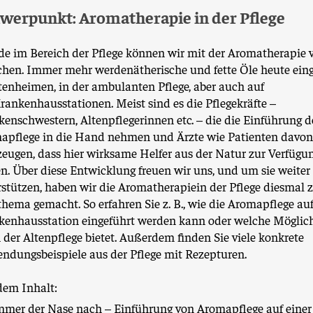
werpunkt: Aromatherapie in der Pflege
e im Bereich der Pflege können wir mit der Aromatherapie v
chen. Immer mehr werdenätherische und fette Öle heute eing
tenheimen, in der ambulanten Pflege, aber auch auf
ankenhausstationen. Meist sind es die Pflegekräfte –
enschwestern, Altenpflegerinnen etc. – die die Einführung d
apflege in die Hand nehmen und Ärzte wie Patienten davon
eugen, dass hier wirksame Helfer aus der Natur zur Verfügu
n. Über diese Entwicklung freuen wir uns, und um sie weiter
rstützen, haben wir die Aromatherapiein der Pflege diesmal
thema gemacht. So erfahren Sie z. B., wie die Aromapflege auf
kenhausstation eingeführt werden kann oder welche Möglic
n der Altenpflege bietet. Außerdem finden Sie viele konkrete
ndungsbeispiele aus der Pflege mit Rezepturen.
dem Inhalt:
mmer der Nase nach – Einführung von Aromapflege auf einer