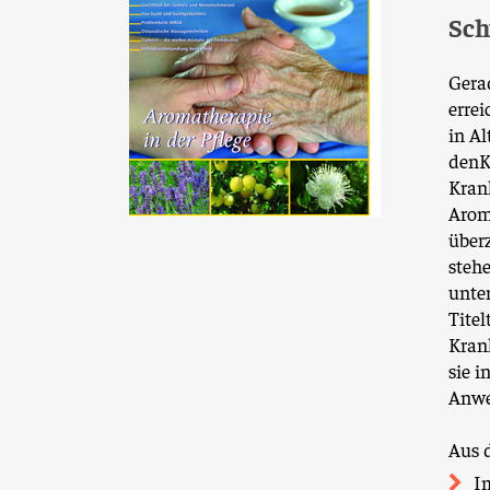
Sch
Gerad
errei
in Al
denKr
Krank
Arom
überz
stehe
unte
Titel
Kran
sie i
Anwe
Aus 
I