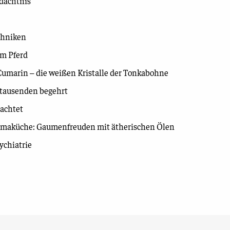
dächtnis
chniken
im Pferd
 Cumarin – die weißen Kristalle der Tonkabohne
rtausenden begehrt
rachtet
Aromaküche: Gaumenfreuden mit ätherischen Ölen
ychiatrie