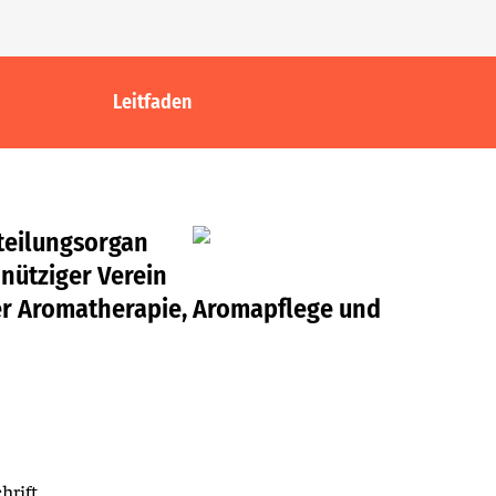
Leitfaden
itteilungsorgan
nütziger Verein
der Aromatherapie, Aromapflege und
hrift.